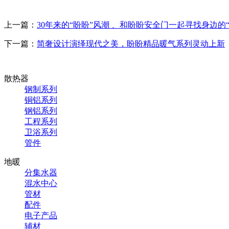
上一篇：
30年来的“盼盼”风潮 、和盼盼安全门一起寻找身边的
下一篇：
简奢设计演绎现代之美，盼盼精品暖气系列灵动上新
散热器
钢制系列
铜铝系列
钢铝系列
工程系列
卫浴系列
管件
地暖
分集水器
混水中心
管材
配件
电子产品
辅材